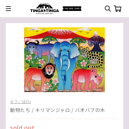
ONLINE SHOP
セフ／SEFU
動物たち / キリマンジャロ / バオバブの木
sold out