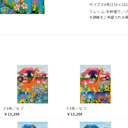
サイズ:F4号(333×242
フレーム:木枠張り／
※額装をご希望される
）
F3号／セフ
F3号／セフ
￥13,200
￥13,200