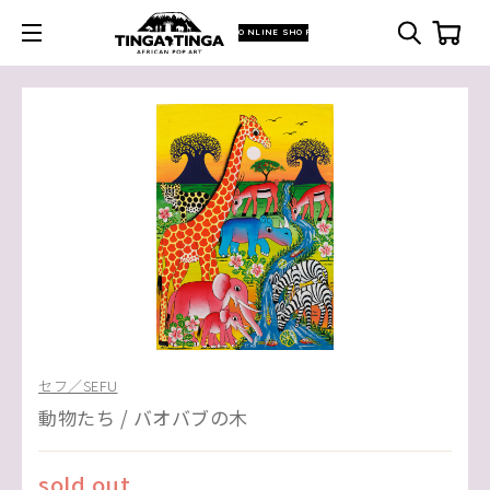
ONLINE SHOP
セフ／SEFU
動物たち / バオバブの木
sold out