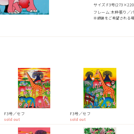
サイズ:F3号(273×220
フレーム:木枠張り／
※額装をご希望される
）
F3号／セフ
F3号／セフ
sold out
sold out