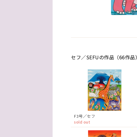
セフ／SEFUの作品（66作品
F3号／セフ
sold out