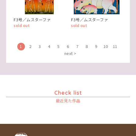
F3号／ムスターファ
F3号／ムスターファ
sold out
sold out
1
2
3
4
5
6
7
8
9
10
11
next >
Check list
最近見た作品