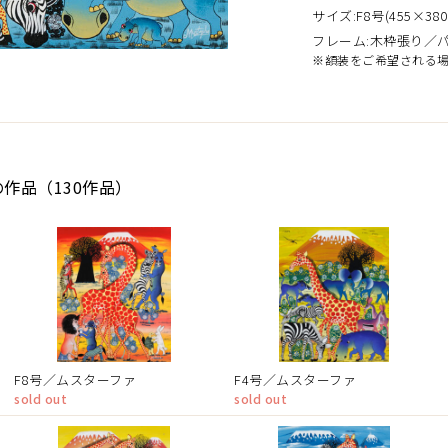
サイズ:F8号(455×380
フレーム:木枠張り／
※額装をご希望される
の作品（130作品）
F8号／ムスターファ
F4号／ムスターファ
sold out
sold out