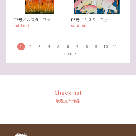
F3号／ムスターファ
F3号／ムスターファ
sold out
sold out
1
2
3
4
5
6
7
8
9
10
11
next >
Check list
最近見た作品