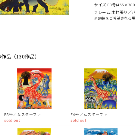
サイズ:F8号(455×380
フレーム:木枠張り／
※額装をご希望される
の作品（130作品）
F8号／ムスターファ
F4号／ムスターファ
sold out
sold out