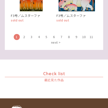
F3号／ムスターファ
F3号／ムスターファ
sold out
sold out
1
2
3
4
5
6
7
8
9
10
11
next >
Check list
最近見た作品