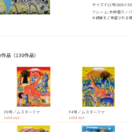
サイズ:F12号(606×50
フレーム:木枠張り／
※額装をご希望される
の作品（130作品）
F8号／ムスターファ
F4号／ムスターファ
sold out
sold out