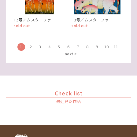
F3号／ムスターファ
F3号／ムスターファ
sold out
sold out
1
2
3
4
5
6
7
8
9
10
11
next >
Check list
最近見た作品