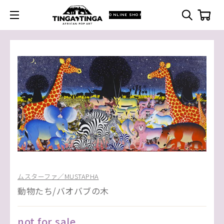
ONLINE SHOP
ムスターファ／MUSTAPHA
動物たち/バオバブの木
not for sale