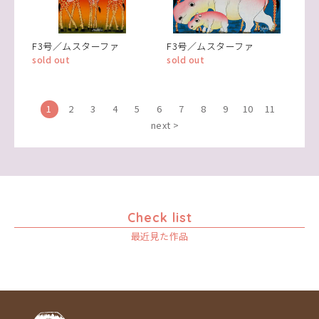
F3号／ムスターファ
F3号／ムスターファ
sold out
sold out
1
2
3
4
5
6
7
8
9
10
11
next >
Check list
最近見た作品