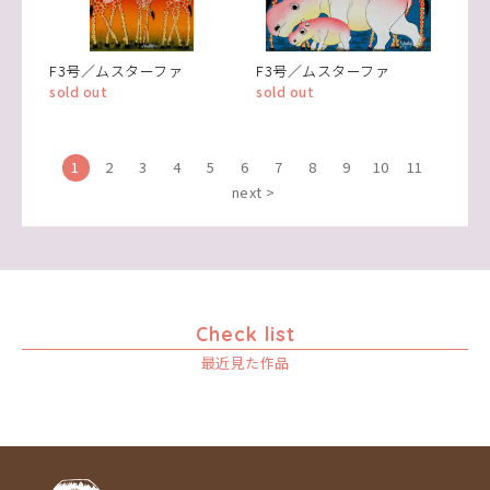
F3号／ムスターファ
F3号／ムスターファ
sold out
sold out
1
2
3
4
5
6
7
8
9
10
11
next >
Check list
最近見た作品