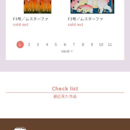
F3号／ムスターファ
F3号／ムスターファ
sold out
sold out
1
2
3
4
5
6
7
8
9
10
11
next >
Check list
最近見た作品