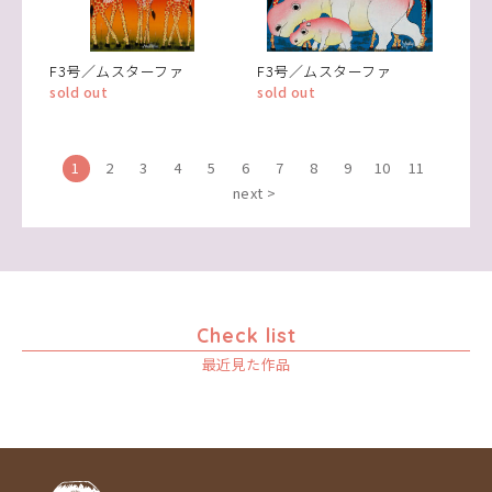
F3号／ムスターファ
F3号／ムスターファ
sold out
sold out
1
2
3
4
5
6
7
8
9
10
11
next >
Check list
最近見た作品