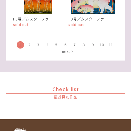
F3号／ムスターファ
F3号／ムスターファ
sold out
sold out
1
2
3
4
5
6
7
8
9
10
11
next >
Check list
最近見た作品