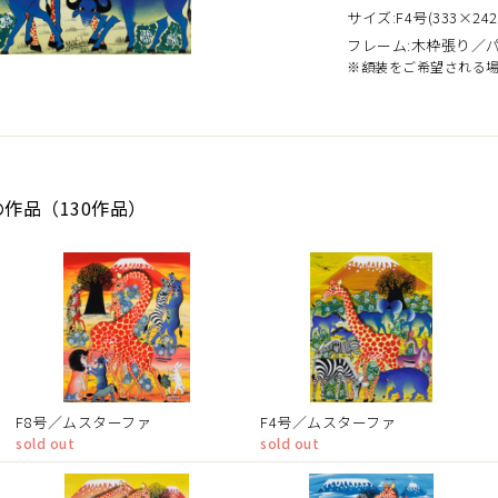
サイズ:F4号(333×242
フレーム:木枠張り／
※額装をご希望される
の作品（130作品）
F8号／ムスターファ
F4号／ムスターファ
sold out
sold out