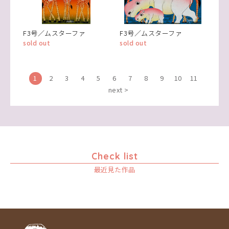
F3号／ムスターファ
F3号／ムスターファ
sold out
sold out
1
2
3
4
5
6
7
8
9
10
11
next >
Check list
最近見た作品