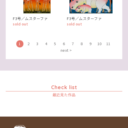
F3号／ムスターファ
F3号／ムスターファ
sold out
sold out
1
2
3
4
5
6
7
8
9
10
11
next >
Check list
最近見た作品