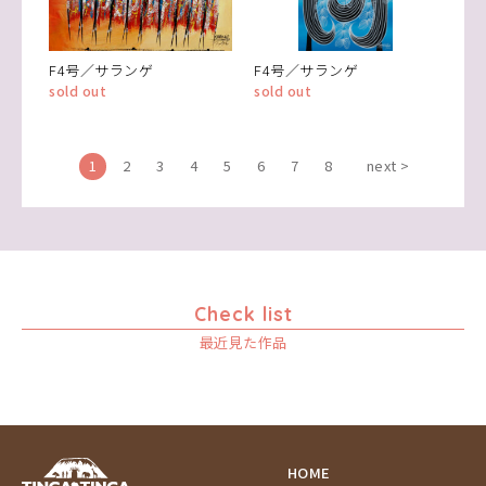
F4号／サランゲ
F4号／サランゲ
sold out
sold out
1
2
3
4
5
6
7
8
next >
Check list
最近見た作品
HOME