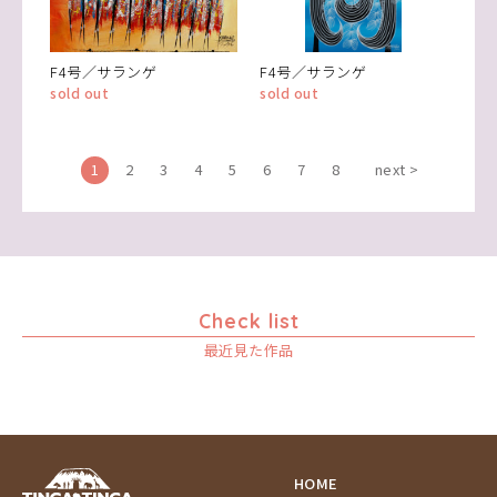
F4号／サランゲ
F4号／サランゲ
sold out
sold out
1
2
3
4
5
6
7
8
next >
Check list
最近見た作品
HOME