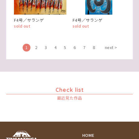
F4号／サランゲ
F4号／サランゲ
sold out
sold out
1
2
3
4
5
6
7
8
next >
Check list
最近見た作品
HOME