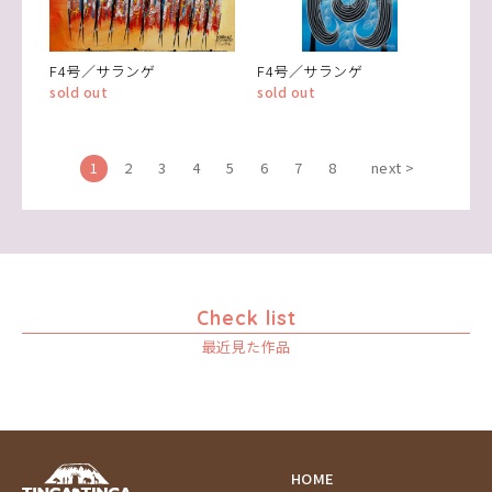
F4号／サランゲ
F4号／サランゲ
sold out
sold out
1
2
3
4
5
6
7
8
next >
Check list
最近見た作品
HOME