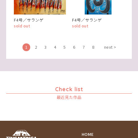
F4号／サランゲ
F4号／サランゲ
sold out
sold out
1
2
3
4
5
6
7
8
next >
Check list
最近見た作品
HOME