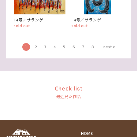
F4号／サランゲ
F4号／サランゲ
sold out
sold out
1
2
3
4
5
6
7
8
next >
Check list
最近見た作品
HOME