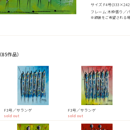
サイズ:F4号(333×242
フレーム:木枠張り／
※額装をご希望される
（85作品）
F3号／サランゲ
F3号／サランゲ
sold out
sold out