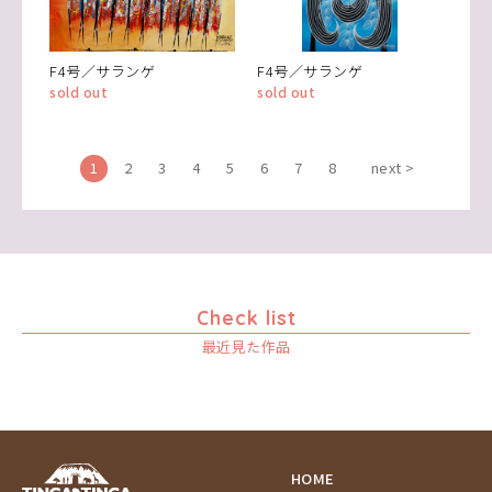
F4号／サランゲ
F4号／サランゲ
sold out
sold out
1
2
3
4
5
6
7
8
next >
Check list
最近見た作品
HOME