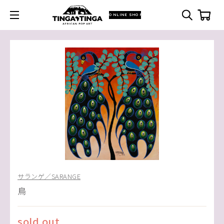
ONLINE SHOP
サランゲ／SARANGE
鳥
sold out