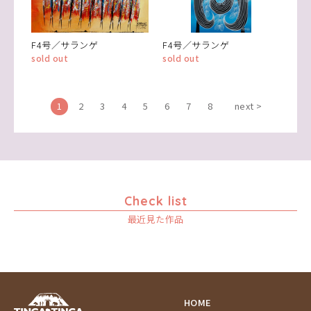
F4号／サランゲ
F4号／サランゲ
sold out
sold out
1
2
3
4
5
6
7
8
next >
Check list
最近見た作品
HOME