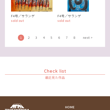
F4号／サランゲ
F4号／サランゲ
sold out
sold out
1
2
3
4
5
6
7
8
next >
Check list
最近見た作品
HOME