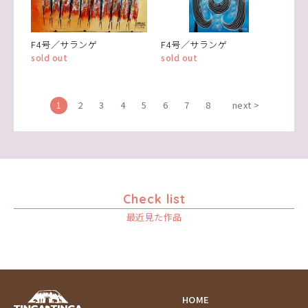
F4号／サランゲ
F4号／サランゲ
sold out
sold out
1
2
3
4
5
6
7
8
next >
Check list
最近見た作品
HOME