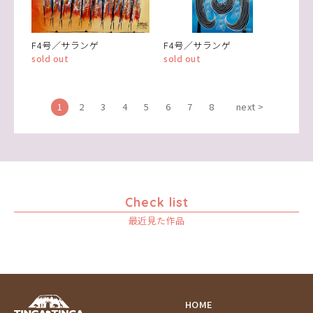
F4号／サランゲ
F4号／サランゲ
sold out
sold out
1
2
3
4
5
6
7
8
next >
Check list
最近見た作品
HOME