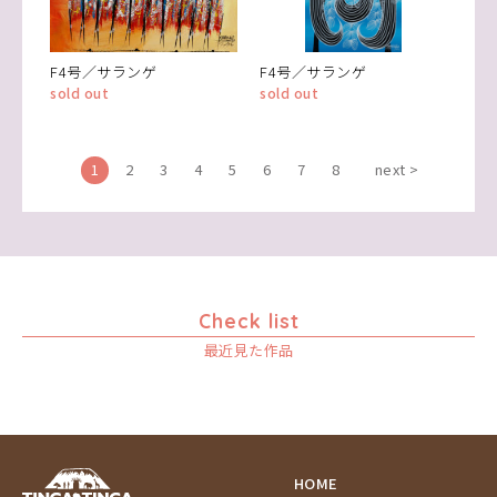
F4号／サランゲ
F4号／サランゲ
sold out
sold out
1
2
3
4
5
6
7
8
next >
Check list
最近見た作品
HOME