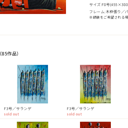
サイズ:F8号(455×380
フレーム:木枠張り／
※額装をご希望される
（85作品）
F3号／サランゲ
F3号／サランゲ
sold out
sold out