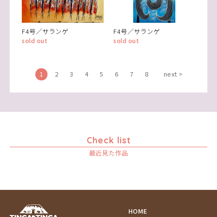
F4号／サランゲ
F4号／サランゲ
sold out
sold out
1
2
3
4
5
6
7
8
next >
Check list
最近見た作品
HOME