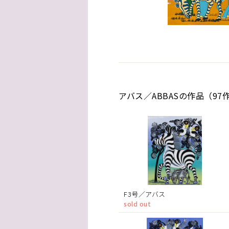
アバス／ABBASの作品（97
F3号／アバス
sold out