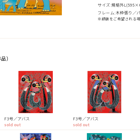
サイズ:規格外L(595×6
フレーム:木枠張り／
※額装をご希望される
作品）
F3号／アバス
F3号／アバス
sold out
sold out