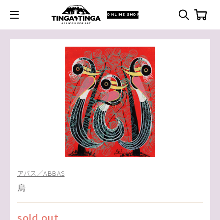
ONLINE SHOP
アバス／ABBAS
鳥
sold out