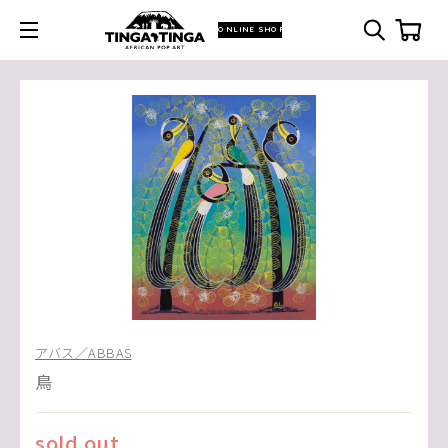
ONLINE SHOP
アバス／ABBAS
鳥
sold out