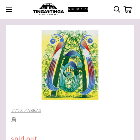
ONLINE SHOP
アバス／ABBAS
鳥
sold out