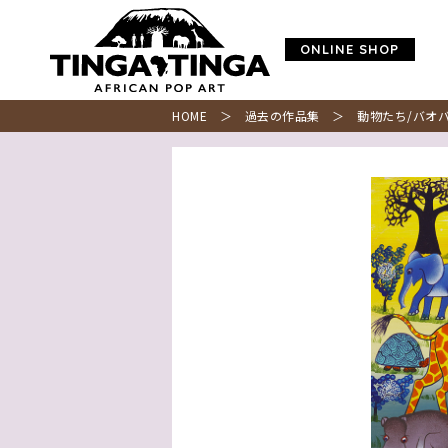
ONLINE SHOP
HOME
＞
過去の作品集
＞ 動物たち/バオ