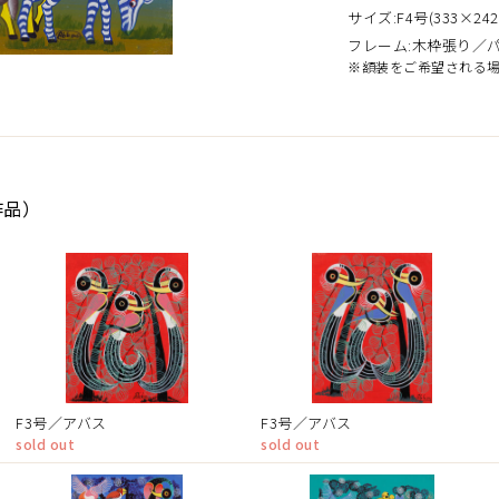
サイズ:F4号(333×242
フレーム:木枠張り／
※額装をご希望される
作品）
F3号／アバス
F3号／アバス
sold out
sold out