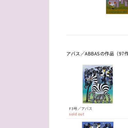
アバス／ABBASの作品（97
F3号／アバス
sold out