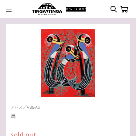
ONLINE SHOP
アバス／ABBAS
鳥
sold out