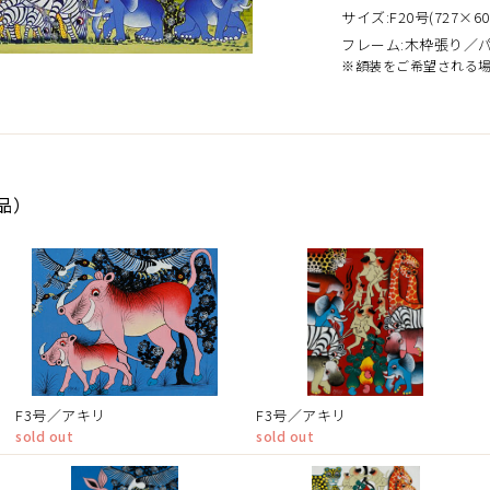
サイズ:F20号(727×60
フレーム:木枠張り／
※額装をご希望される
作品）
F3号／アキリ
F3号／アキリ
sold out
sold out