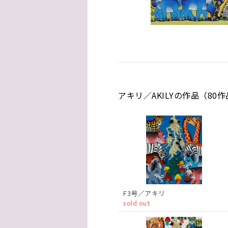
アキリ／AKILYの作品（80
F3号／アキリ
sold out