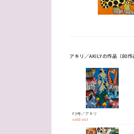
アキリ／AKILYの作品（80
F3号／アキリ
sold out