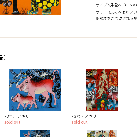
サイズ:規格外L(606×6
フレーム:木枠張り／
※額装をご希望される
作品）
F3号／アキリ
F3号／アキリ
sold out
sold out