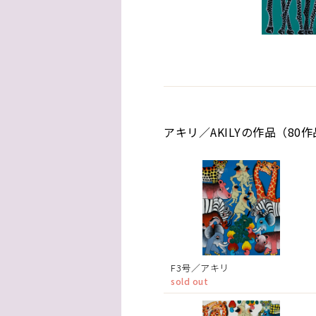
アキリ／AKILYの作品（80
F3号／アキリ
sold out