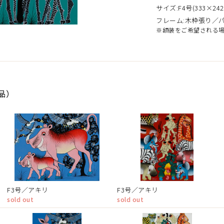
サイズ:F4号(333×242
フレーム:木枠張り／
※額装をご希望される
作品）
F3号／アキリ
F3号／アキリ
sold out
sold out