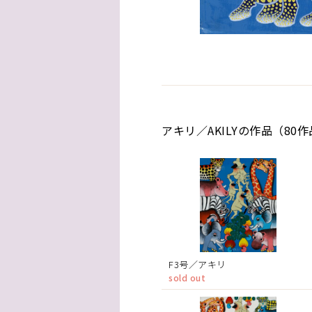
アキリ／AKILYの作品（80
F3号／アキリ
sold out