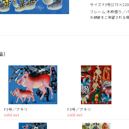
サイズ:F3号(273×220
フレーム:木枠張り／
※額装をご希望される
作品）
F3号／アキリ
F3号／アキリ
sold out
sold out