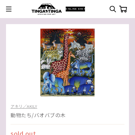
ONLINE SHOP
アキリ／AKILY
動物たち/バオバブの木
sold out