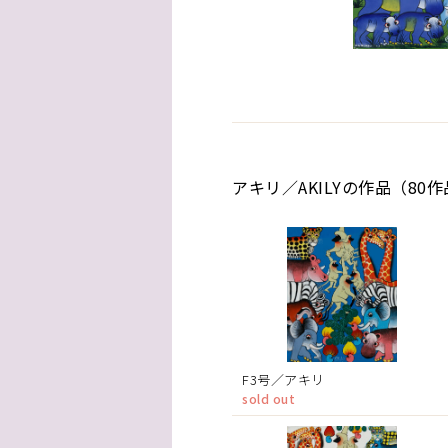
アキリ／AKILYの作品（80
F3号／アキリ
sold out