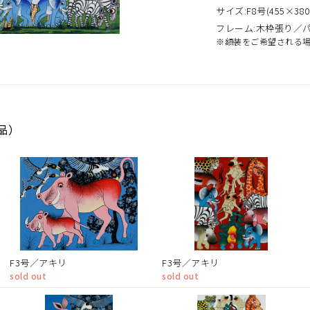
サイズ:F8号(455×380
フレーム:木枠張り／
※額装をご希望される
作品）
F3号／アキリ
F3号／アキリ
sold out
sold out