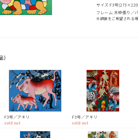
サイズ:F3号(273×220
フレーム:木枠張り／
※額装をご希望される
作品）
F3号／アキリ
F3号／アキリ
sold out
sold out