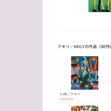
アキリ／AKILYの作品（80
F3号／アキリ
sold out