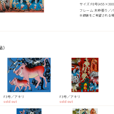
サイズ:F8号(455×380
フレーム:木枠張り／
※額装をご希望される
作品）
F3号／アキリ
F3号／アキリ
sold out
sold out