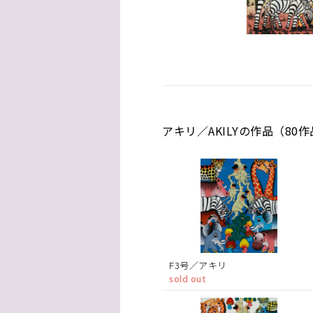
アキリ／AKILYの作品（80
F3号／アキリ
sold out