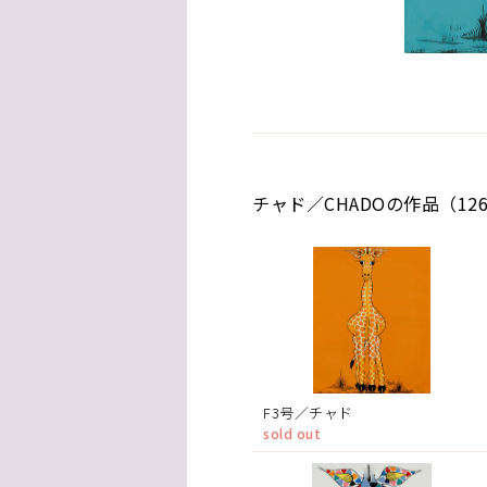
チャド／CHADOの作品（12
F3号／チャド
sold out