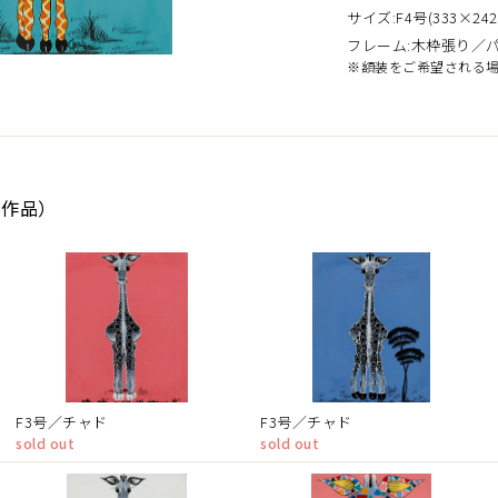
サイズ:F4号(333×242
フレーム:木枠張り／
※額装をご希望される
6作品）
F3号／チャド
F3号／チャド
sold out
sold out