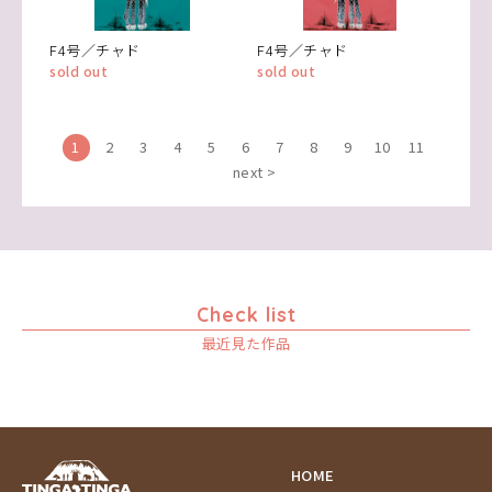
F4号／チャド
F4号／チャド
sold out
sold out
1
2
3
4
5
6
7
8
9
10
11
next >
Check list
最近見た作品
HOME